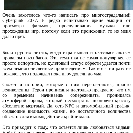
Очень захотелось что-то написать про многострадальный
Cyberpunk 2077. Я редко испытываю яркие эмоции от
просмотра фильмов, прослушивания музыки или
прохождения игр, поэтому если это происходит, то из меня
долго прет.
Было грустно читать, когда игра вышла и оказалась лютым
провалом из-за багов. Эта тематика не самая популярная, ее
просто испортить, но культовый статус обрести удается почти
всем немногочисленные произведениям. Так вот я ни разу не
пожалел, что подождал пока игру довели до ума.
Сюжет и истории, которые с ним переплетаются, просто
великолепны. Герои прописаны настолько прекрасно, что им
со временем начинаешь сопереживать, проникаясь
атмосферой города, который несмотря на неоновую красоту
абсолютно мертвый. Да, есть NPC и автомобильный трафик,
создающие видимость жизни, но достаточного количества
объектов для взаимодействия крайне мало.
Это приводит к тому, что остается лишь любоваться видами
Найт-Сити во время диалогов, проходящих в по-настоящему