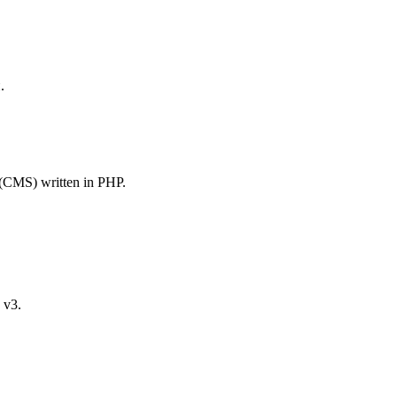
.
(CMS) written in PHP.
v3.