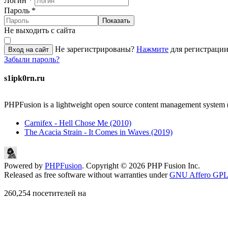
Логин
*
Пароль
*
Показать
Не выходить с сайта
Не зарегистрированы?
Нажмите
для регистрации
Вход на сайт
Забыли пароль?
s1ipk0rn.ru
PHPFusion is a lightweight open source content management system 
Carnifex - Hell Chose Me (2010)
The Acacia Strain - It Comes in Waves (2019)
Powered by
PHPFusion
. Copyright © 2026 PHP Fusion Inc.
Released as free software without warranties under
GNU Affero GPL
260,254 посетителей на