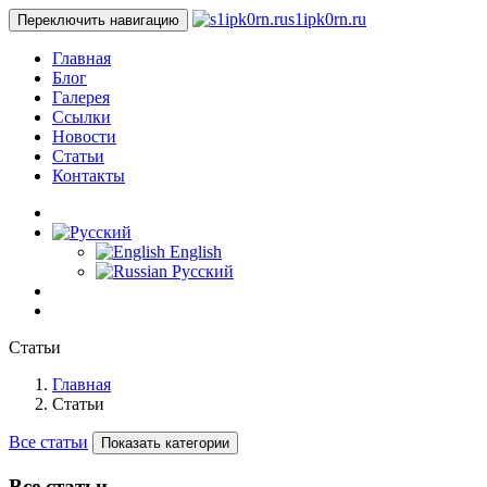
s1ipk0rn.ru
Переключить навигацию
Главная
Блог
Галерея
Ссылки
Новости
Статьи
Контакты
English
Русский
Статьи
Главная
Статьи
Все статьи
Показать категории
Все статьи