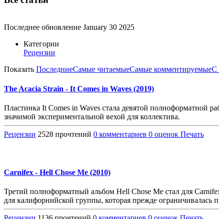
Последнее обновление
January 30 2025
Категории
Рецензии
Показать
Последние
Самые читаемые
Самые комментируемые
С
The Acacia Strain - It Comes in Waves (2019)
Пластинка It Comes in Waves стала девятой полноформатной ра
значимой экспериментальной вехой для коллектива.
Рецензии
2528 прочтений
0 комментариев
0 оценок
Печать
Carnifex - Hell Chose Me (2010)
Третий полноформатный альбом Hell Chose Me стал для Carnif
для калифорнийской группы, которая прежде ограничивалась
Рецензии
1136 прочтений
0 комментариев
0 оценок
Печать