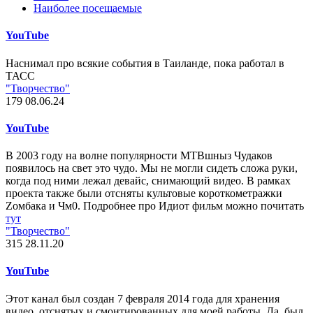
Наиболее посещаемые
YouTube
Наснимал про всякие события в Таиланде, пока работал в
ТАСС
"Творчество"
179
08.06.24
YouTube
В 2003 году на волне популярности МТВшныз Чудаков
появилось на свет это чудо. Мы не могли сидеть сложа руки,
когда под ними лежал девайс, снимающий видео. В рамках
проекта также были отсняты культовые короткометражки
Zомбака и Чм0. Подробнее про Идиот фильм можно почитать
тут
"Творчество"
315
28.11.20
YouTube
Этот канал был создан 7 февраля 2014 года для хранения
видео, отснятых и смонтированных для моей работы. Да, был